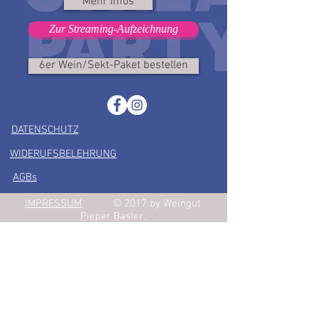
Mehr Infos
Zur Streaming-Aufzeichnung
6er Wein/Sekt-Paket bestellen
DATENSCHUTZ
WIDERUFSBELEHRUNG
AGBs
IMPRESSUM
© 2017 by Weingut
Pieper Basler.