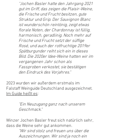
"Jochen Basler hatte den Jahrgang 2021
gut im Griff, das zeigen die Plaisir-Weine,
die Frische und Frucht besitzen, gute
Struktur und Grip. Der Sauvignon Blanc
ist wunderschön reintönig, zeigt etwas
florale Noten, der Chardonnay ist füllig,
harmonisch, geradlinig. Noch mehr auf
Frische und Frucht setzt der süffige
Rosé, und auch der rotfruchtige 2019er
Spätburgunder reiht sich ein in dieses
Bild. Die 2020er Idee-Weine hatten wir im
vergangenen Jahr schon als
Fassproben verkostet, sie bestätigen
den Eindruck des Vorjahres."
2023 wurden wir außerdem erstmals im
Falstaff Weinguide Deutschland ausgezeichnet.
Im Guide heißt es
:
"Ein Neuzugang ganz nach unserem
Geschmack."
Winzer Jochen Basler freut sich natürlich sehr,
dass die Weine sehr gut ankommen.
"Wir sind stolz und freuen uns über die
Auszeichnungen. Wir sind ja noch ein