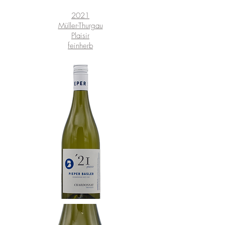
2021
Müller-Thurgau
Plaisir
feinherb