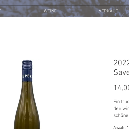
T
WEINE
VERKAUF
202
Save
14,0
Ein fru
den wir
schöner
Beglei
Anzahl
*