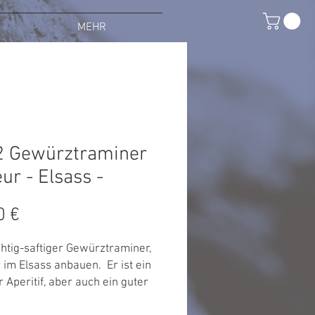
MEHR
2 Gewürztraminer
ur - Elsass -
Preis
0 €
chtig-saftiger Gewürztraminer,
 im Elsass anbauen. ​ Er ist ein
 Aperitif, aber auch ein guter
ter zu würzigem Käse und